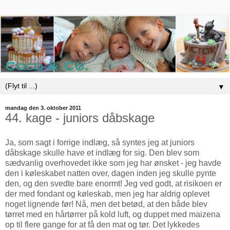
▼
mandag den 3. oktober 2011
44. kage - juniors dåbskage
Ja, som sagt i forrige indlæg, så syntes jeg at juniors
dåbskage skulle have et indlæg for sig. Den blev som
sædvanlig overhovedet ikke som jeg har ønsket - jeg havde
den i køleskabet natten over, dagen inden jeg skulle pynte
den, og den svedte bare enormt! Jeg ved godt, at risikoen er
der med fondant og køleskab, men jeg har aldrig oplevet
noget lignende før! Nå, men det betød, at den både blev
tørret med en hårtørrer på kold luft, og duppet med maizena
op til flere gange for at få den mat og tør. Det lykkedes