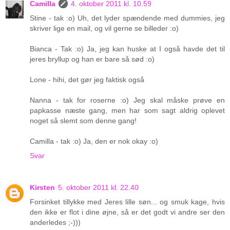
Camilla
4. oktober 2011 kl. 10.59
Stine - tak :o) Uh, det lyder spændende med dummies, jeg
skriver lige en mail, og vil gerne se billeder :o)
Bianca - Tak :o) Ja, jeg kan huske at I også havde det til
jeres bryllup og han er bare så sød :o)
Lone - hihi, det gør jeg faktisk også
Nanna - tak for roserne :o) Jeg skal måske prøve en
papkasse næste gang, men har som sagt aldrig oplevet
noget så slemt som denne gang!
Camilla - tak :o) Ja, den er nok okay :o)
Svar
Kirsten
5. oktober 2011 kl. 22.40
Forsinket tillykke med Jeres lille søn... og smuk kage, hvis
den ikke er flot i dine øjne, så er det godt vi andre ser den
anderledes ;-)))