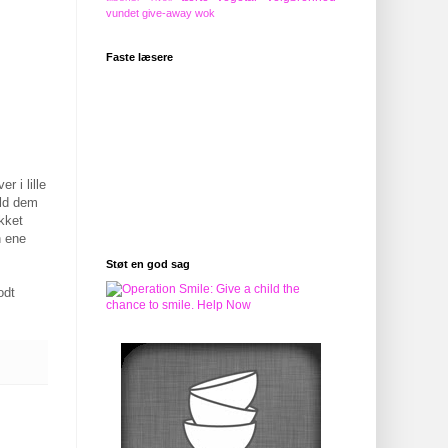
vundet give-away
wok
Faste læsere
 i lille
ld dem
ukket
n ene
Støt en god sag
odt