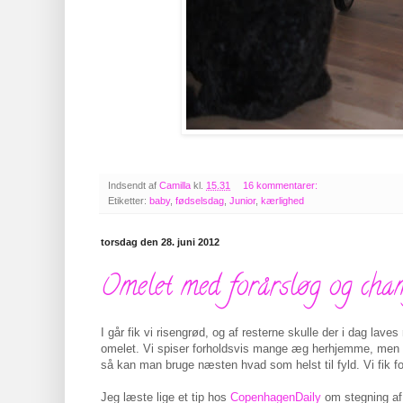
Indsendt af
Camilla
kl.
15.31
16 kommentarer:
Etiketter:
baby
,
fødselsdag
,
Junior
,
kærlighed
torsdag den 28. juni 2012
Omelet med forårsløg og cha
I går fik vi risengrød, og af resterne skulle der i dag lav
omelet. Vi spiser forholdsvis mange æg herhjemme, men det
så kan man bruge næsten hvad som helst til fyld. Vi fik f
Jeg læste lige et tip hos
CopenhagenDaily
om stegning af 