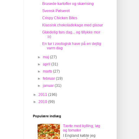
Brasede kartofler og skærising
Svensk Pølseret
Crispy Chicken Bites
Klassisk chokoladekage med glasur
Glædelig fars dag... og tillykke mor
:o)
En tur i zoologisk have på en dejlig
varm dag
►
maj
(27)
►
april
(31)
►
marts
(27)
►
februar
(19)
►
januar
(31)
►
2011
(196)
►
2010
(99)
Populære indlæg
Tærte med kylling, løg
og tomater
I England købte jeg