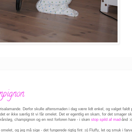
mpignon
es risalamande. Derfor skulle aftensmaden i dag være lidt enkel, og valget faldt
 er ikke særlig tit vi får omelet. Det er egentlig en skam, for det smager s
orårsløg, champignon og en rest forloren hare - i skøn
stop spild af mad
-ånd :o
omelet, og jeg må sige - det fungerede rigtig fint :o) Fluffy, let og smuk i farv