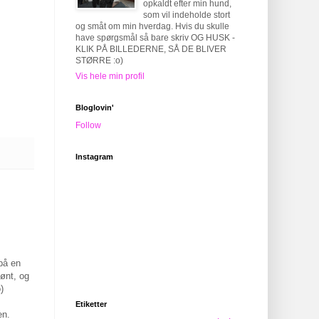
opkaldt efter min hund,
som vil indeholde stort
og småt om min hverdag. Hvis du skulle
have spørgsmål så bare skriv OG HUSK -
KLIK PÅ BILLEDERNE, SÅ DE BLIVER
STØRRE :o)
Vis hele min profil
Bloglovin'
Follow
Instagram
 på en
kønt, og
)
Etiketter
en.