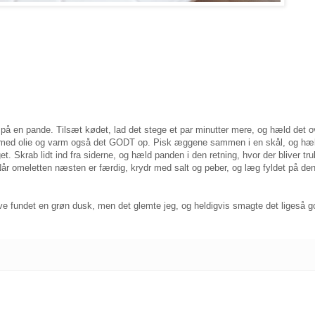
å en pande. Tilsæt kødet, lad det stege et par minutter mere, og hæld det over
 med olie og varm også det GODT op. Pisk æggene sammen i en skål, og hæ
t. Skrab lidt ind fra siderne, og hæld panden i den retning, hvor der bliver tr
r omeletten næsten er færdig, krydr med salt og peber, og læg fyldet på de
ve fundet en grøn dusk, men det glemte jeg, og heldigvis smagte det ligeså g