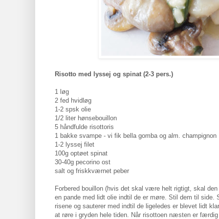
Risotto med lyssej og spinat (2-3 pers.)
1 løg
2 fed hvidløg
1-2 spsk olie
1/2 liter hønsebouillon
5 håndfulde risottoris
1 bakke svampe - vi fik bella gomba og alm. champignon
1-2 lyssej filet
100g optøet spinat
30-40g pecorino ost
salt og friskkværnet peber
Forbered bouillon (hvis det skal være helt rigtigt, skal 
en pande med lidt olie indtil de er møre. Stil dem til side
risene og sauterer med indtil de ligeledes er blevet lidt k
at røre i gryden hele tiden. Når risottoen næsten er færdi