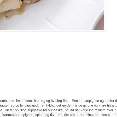
den småsimre hele tiden), hak løg og hvidløg fint. Rens champignon og sauter
. Sauter løg og hvidløg godt i en tykbundet gryde, når de gyldne og klare tilsæt
lare. Tilsæt bouillon suppeske for suppeske, og lad det koge ind mellem hver. S
g tilsættes champignon, spinat og fisk. Lad det stå et par minutter inden osten