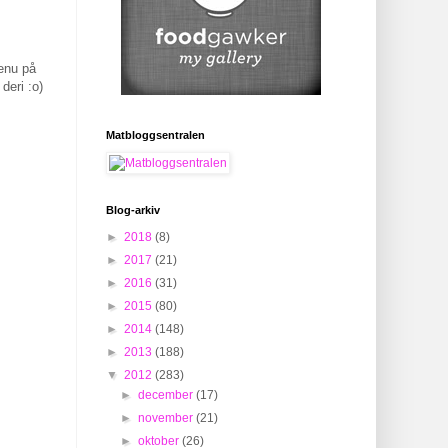
enu på
deri :o)
Matbloggsentralen
Blog-arkiv
►
2018
(8)
►
2017
(21)
►
2016
(31)
►
2015
(80)
►
2014
(148)
►
2013
(188)
▼
2012
(283)
►
december
(17)
►
november
(21)
►
oktober
(26)