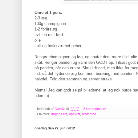
Omelet 1 pers.
2-3 æg
100g champignon
1-2 forårsløg
evt. en rest kød
olie
salt og friskkværnet peber.
Rengør champignon og løg, og sauter dem møre i lidt olie p
skål. Rengør panden og varm den GODT op. Tilsæt godt
på panden, når den er var. Skru lidt ned, men ikke for mege
ind, så det flydende æg kommer i berøring med panden. Nå
halvdel. Fold den sammen og server straks.
Mums! Jeg kan godt se på billederne, at jeg nok burde ha
uden :o)
Indsendt af
Camilla
kl.
22.17
2 kommentarer:
Etiketter:
dagens ret
,
opskrift
,
restemad
onsdag den 27. juni 2012