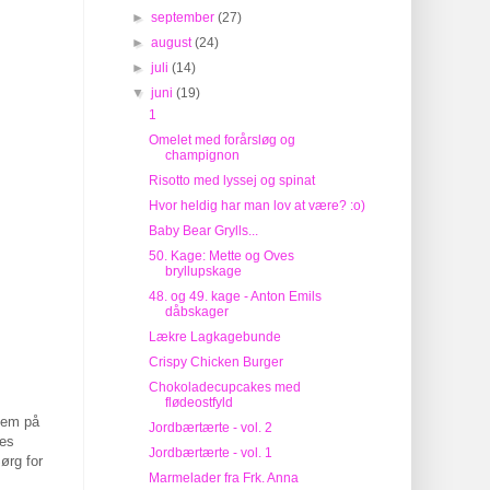
►
september
(27)
►
august
(24)
►
juli
(14)
▼
juni
(19)
1
Omelet med forårsløg og
champignon
Risotto med lyssej og spinat
Hvor heldig har man lov at være? :o)
Baby Bear Grylls...
50. Kage: Mette og Oves
bryllupskage
48. og 49. kage - Anton Emils
dåbskager
Lækre Lagkagebunde
Crispy Chicken Burger
Chokoladecupcakes med
flødeostfyld
 dem på
Jordbærtærte - vol. 2
tes
Jordbærtærte - vol. 1
ørg for
Marmelader fra Frk. Anna