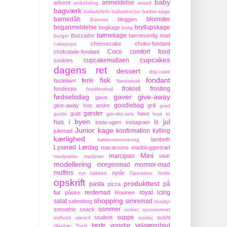
baby
anmeldelse
advent
anbefaling
award
bagværk
balladefelix
balladevictor
barbie-kage
barnedåb
blomster
bloggen
Batman
boganmeldelse
bryllupskage
bogkage
bolig
børnekage
Buzzador
børnevenlig mad
burger
cheesecake
choko-fondant
cakepops
Coco
comfort food
chokolade-fondant
cupcakes
cupcakemafiaen
cookies
dagens ret
dessert
drip-cake
fisk
fondant
ferie
fastelavn
flanksteak
frokost
frosting
foodexpo
foodfestival
fødselsdag
gaver
give-away
gave
goodiebag
give-away hos andre
grill
grød
gæster
guld
have
guide
gør-det-selv
how to
i byen
jul
hus
is
insta-ugen
instagram
Junior
kage
konfirmation
kylling
julemad
kærlighed
lambeth
køkkenrenovering
Lyserød Lørdag
macaroons
madbloggertræf
Mini
marcipan
madpakke
madplan
MMF
modellering
morgenmad
mormor-mad
muffins
nytår
nyt køkken
Operation Smile
opskrift
produkttest
pasta
på
pizza
tur
restemad
royal icing
påske
Rosinen
shopping
salat
simremad
salmebog
skaldyr
sommer
smoothie
snack
sorbet
sponsoreret
suppe
student
sushi
indhold
stencil
surdej
tærte
vegetar
velgørenhed
tilbehør
Tivoli