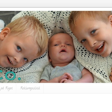
 på Riget
Reklamepolitik