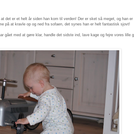
å at det er et helt år siden han kom til verden! Der er sket så meget, og han er
e på at kravle op og ned fra sofaen, det synes han er helt fantastisk sjovt!
ar gået med at gøre klar, handle det sidste ind, lave kage og fejre vores lille 