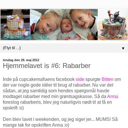
▼
tirsdag den 29. maj 2012
Hjemmelavet is #6: Rabarber
Inde på cupcakemafiaens facebook
side
spurgte
Bitten
om
der var nogle gode idéer til brug af rabarber. Nu var det
sådan, at jeg samtidig som hendes spørgsmål havde
modtaget rabarber med min grøntsagskasse. Så da
Anna
foreslog rabarberis, blev jeg naturligvis nødt til at få en
opskrift :o)
Den blev lavet i weekenden, og jeg siger jer... MUMS! Så
mange tak for opskriften Anna :o)