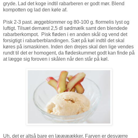
gryde. Lad det koge indtil rabarberen er godt mør. Blend
kompotten og lad den køle af.
Pisk 2-3 past. æggeblommer og
80-100 g. flormelis lyst og
luftigt. Tilsæt dernæst 2,5 dl sødmælk samt den blendede
rabarberkompot. Pisk fløden i en anden skål og vend det
forsigtigt i rabarberblandingen. Sæt på køl indtil det skal
køres på ismaskinen. Inden den drejes skal den lige vendes
rundt til det er homogent, da flødeskummet godt kan finde på
at lægge sig foroven i skålen når den står på køl.
Uh, det er altså bare en læææækker. Farven er desværre